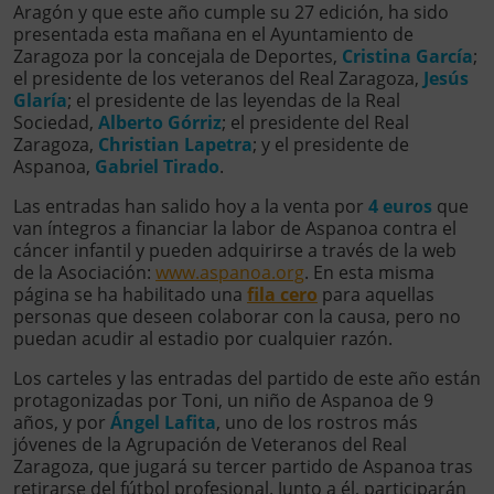
Aragón y que este año cumple su 27 edición, ha sido
presentada esta mañana en el Ayuntamiento de
Zaragoza por la concejala de Deportes,
Cristina García
;
el presidente de los veteranos del Real Zaragoza,
Jesús
Glaría
; el presidente de las leyendas de la Real
Sociedad,
Alberto Górriz
; el presidente del Real
Zaragoza,
Christian Lapetra
; y el presidente de
Aspanoa,
Gabriel Tirado
.
Las entradas han salido hoy a la venta por
4 euros
que
van íntegros a financiar la labor de Aspanoa contra el
cáncer infantil y pueden adquirirse a través de la web
de la Asociación:
www.aspanoa.org
. En esta misma
página se ha habilitado una
fila cero
para aquellas
personas que deseen colaborar con la causa, pero no
puedan acudir al estadio por cualquier razón.
Los carteles y las entradas del partido de este año están
protagonizadas por Toni, un niño de Aspanoa de 9
años, y por
Ángel Lafita
, uno de los rostros más
jóvenes de la Agrupación de Veteranos del Real
Zaragoza, que jugará su tercer partido de Aspanoa tras
retirarse del fútbol profesional. Junto a él, participarán