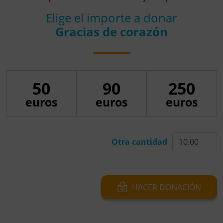
Elige el importe a donar
Gracias de corazón
50
90
250
euros
euros
euros
Otra cantidad
D
a
HACER DONACIÓN
A
y
a