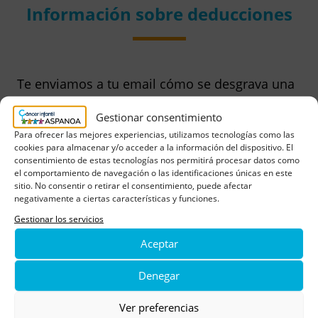
Información sobre deducciones
Te enviamos a tu email cómo se desgrava una
donación, los límites que son posibles y
Gestionar consentimiento
ejemplos de coste real.
Para ofrecer las mejores experiencias, utilizamos tecnologías como las
cookies para almacenar y/o acceder a la información del dispositivo. El
consentimiento de estas tecnologías nos permitirá procesar datos como
el comportamiento de navegación o las identificaciones únicas en este
Email
sitio. No consentir o retirar el consentimiento, puede afectar
negativamente a ciertas características y funciones.
Gestionar los servicios
Completando el formulario y haciendo click en
Aceptar
“Enviar” usted consiente que el responsable trate sus
datos personales para hacerle resolver su consulta o
Denegar
solicitud por correo electrónico. Puede acceder a más
información y conocer sus derechos en nuestra
Ver preferencias
Política de Privacidad
y de nuestra
Política de