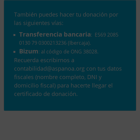
la
lu
También puedes hacer tu donación por
co
las siguientes vías:
el
Transferencia bancaria
cá
: ES69 2085
in
0130 79 0300213236 (Ibercaja).
e
Bizum
: al código de ONG 38028.
A
Recuerda escribirnos a
ca
contabilidad@aspanoa.org con tus datos
fiscales (nombre completo, DNI y
domicilio fiscal) para hacerte llegar el
certificado de donación.