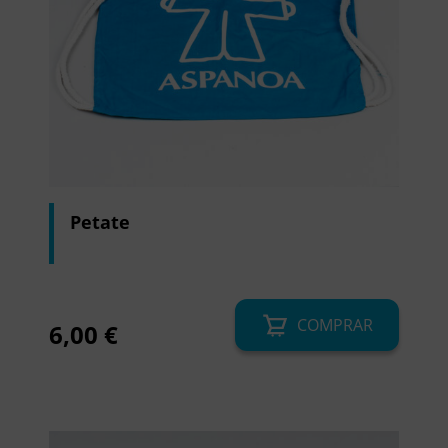
Petate
COMPRAR
6,00
€