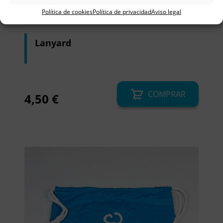
Política de cookies
Política de privacidad
Aviso legal
Lanyard
COMPRAR
4,50
€