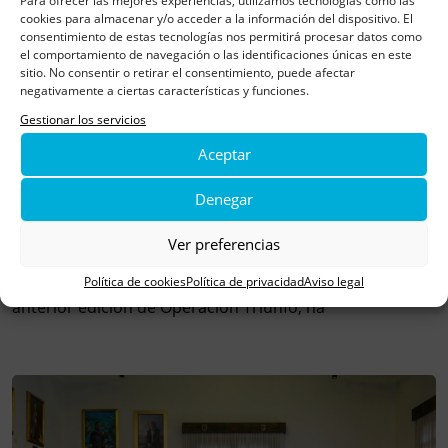
Para ofrecer las mejores experiencias, utilizamos tecnologías como las
cookies para almacenar y/o acceder a la información del dispositivo. El
consentimiento de estas tecnologías nos permitirá procesar datos como
el comportamiento de navegación o las identificaciones únicas en este
sitio. No consentir o retirar el consentimiento, puede afectar
negativamente a ciertas características y funciones.
Gestionar los servicios
Aceptar
Denegar
El artista Juanjo Bona dona a Aspanoa su premio de
MasterChef Celebrity
Ver preferencias
¡Qué contentos estamos! El artista aragonés Juanjo
Bona, que se dio a conocer a nivel nacional en la
Política de cookies
Política de privacidad
Aviso legal
anterior edición de Operación Triunfo, ha