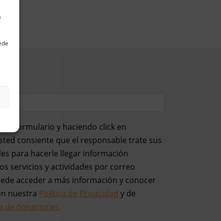
a
uede
el formulario y haciendo click en
usted consiente que el responsable trate sus
es para hacerle llegar información
os servicios y actividades por correo
uede acceder a más información y conocer
en nuestra
Política de Privacidad
y de
ca de donaciones