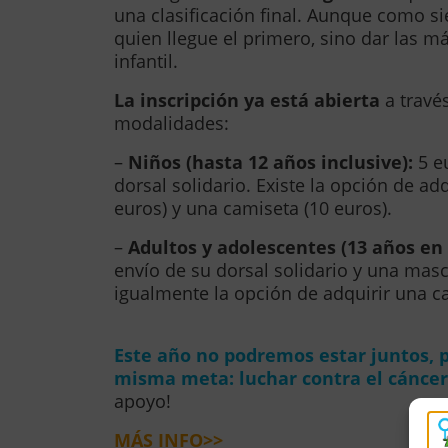
una clasificación final. Aunque como s
quien llegue el primero, sino dar las 
infantil.
La inscripción ya está abierta
a travé
modalidades:
–
Niños (hasta 12 años inclusive):
5 eu
dorsal solidario. Existe la opción de ad
euros) y una camiseta (10 euros).
–
Adultos y adolescentes (13 años en
envío de su dorsal solidario y una masc
igualmente la opción de adquirir una ca
Este año no podremos estar juntos, 
misma meta: luchar contra el cáncer 
apoyo!
MÁS INFO>>