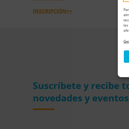
Par
INSCRIPCIÓN>>
alm
tec
las
afe
Ges
Suscríbete y recibe 
novedades y eventos