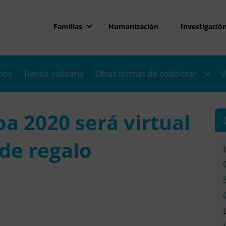
Familias
Humanización
Investigació
rios
Tienda solidaria
Otras formas de colaborar
V
a 2020 será virtual
 de regalo