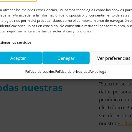
a ofrecer las mejores experiencias, utilizamos tecnologías como las cookies par
acenar y/o acceder a la información del dispositivo. El consentimiento de estas
nologías nos permitirá procesar datos como el comportamiento de navegación o
 identificaciones únicas en este sitio. No consentir o retirar el consentimiento, p
ctar negativamente a ciertas características y funciones.
tionar los servicios
Email
Aceptar
Denegar
Ver preferencias
Política de cookies
Política de privacidad
Aviso legal
Completando 
"Suscribirse" 
todas nuestras
datos personal
periódica con l
electrónico. P
sus derechos 
nuestra
Políti