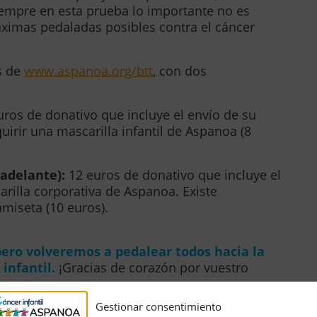
iempre en esta prueba lo importante no es
máximas pedaladas posibles contra el cáncer
s de
www.aspanoa.org/btt
, con dos
ros de donativo que incluye el envío de su
quirir una mascarilla infantil de Aspanoa (8
 adelante):
12 euros de donativo que incluye el
arilla corporativa de Aspanoa. Existe
miseta (10 euros).
pero volveremos a pedalear todos hacia la
infantil.
¡Gracias de corazón por vuestro
Gestionar consentimiento