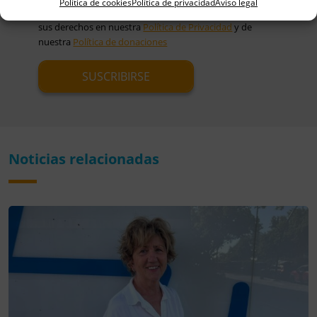
Política de cookies
Política de privacidad
Aviso legal
electrónico. Puede acceder a más información y conocer
sus derechos en nuestra
Política de Privacidad
y de
nuestra
Política de donaciones
Noticias relacionadas