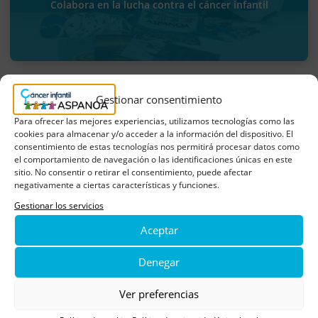
Colabora en la lucha contra el cáncer infantil
Gestionar consentimiento
Suscríbete y recibe todas
Para ofrecer las mejores experiencias, utilizamos tecnologías como las
cookies para almacenar y/o acceder a la información del dispositivo. El
nuestras novedades y eventos
consentimiento de estas tecnologías nos permitirá procesar datos como
el comportamiento de navegación o las identificaciones únicas en este
sitio. No consentir o retirar el consentimiento, puede afectar
negativamente a ciertas características y funciones.
Gestionar los servicios
Email
Aceptar
Denegar
Completando el formulario y haciendo click en
"Suscribirse" usted consiente que el responsable trate
Ver preferencias
sus datos personales para hacerle llegar información
periódica con los servicios y actividades por correo