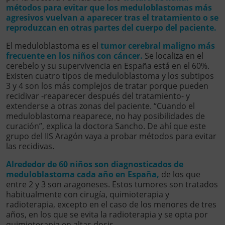
métodos para evitar que los meduloblastomas más
agresivos vuelvan a aparecer tras el tratamiento o se
reproduzcan en otras partes del cuerpo del paciente.
El meduloblastoma es el
tumor cerebral maligno más
frecuente en los niños con cáncer.
Se localiza en el
cerebelo y su supervivencia en España está en el 60%.
Existen cuatro tipos de meduloblastoma y los subtipos
3 y 4 son los más complejos de tratar porque pueden
recidivar -reaparecer después del tratamiento- y
extenderse a otras zonas del paciente. “Cuando el
meduloblastoma reaparece, no hay posibilidades de
curación”, explica la doctora Sancho. De ahí que este
grupo del IIS Aragón vaya a probar métodos para evitar
las recidivas.
Alrededor de 60 niños son diagnosticados de
meduloblastoma cada año en España,
de los que
entre 2 y 3 son aragoneses. Estos tumores son tratados
habitualmente con cirugía, quimioterapia y
radioterapia, excepto en el caso de los menores de tres
años, en los que se evita la radioterapia y se opta por
quimioterapia en altas dosis.