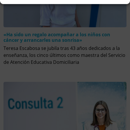
«Ha sido un regalo acompañar a los niños con
cáncer y arrancarles una sonrisa»
Teresa Escabosa se jubila tras 43 años dedicados a la
enseñanza, los cinco últimos como maestra del Servicio
de Atención Educativa Domiciliaria