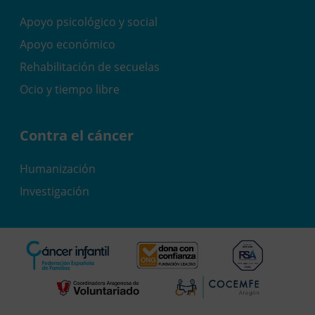
Apoyo psicológico y social
Apoyo económico
Rehabilitación de secuelas
Ocio y tiempo libre
Contra el cáncer
Humanización
Investigación