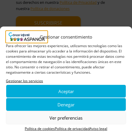
sus derechos en nuestra
Política de Privacidad
y de
nuestra
Política de donaciones
Gestionar consentimiento
Para ofrecer las mejores experiencias, utilizamos tecnologías como las
cookies para almacenar y/o acceder a la información del dispositivo. El
Noticias relacionadas
consentimiento de estas tecnologías nos permitirá procesar datos como
el comportamiento de navegación o las identificaciones únicas en este
sitio. No consentir o retirar el consentimiento, puede afectar
negativamente a ciertas características y funciones.
Gestionar los servicios
Aceptar
Denegar
Ver preferencias
Política de cookies
Política de privacidad
Aviso legal