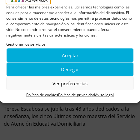
Para ofrecer las mejores experiencias, utilizamos tecnologías como las
cookies para almacenar y/o acceder a la información del dispositivo. El
consentimiento de estas tecnologías nos permitirá procesar datos como
el comportamiento de navegación o las identificaciones únicas en este
sitio. No consentir o retirar el consentimiento, puede afectar
negativamente a ciertas características y funciones.
Gestionar los servicios
Aceptar
Denegar
Ver preferencias
«Ha sido un regalo acompañar a los niños con
Política de cookies
Política de privacidad
Aviso legal
cáncer y arrancarles una sonrisa»
Teresa Escabosa se jubila tras 43 años dedicados a la
enseñanza, los cinco últimos como maestra del Servicio
de Atención Educativa Domiciliaria