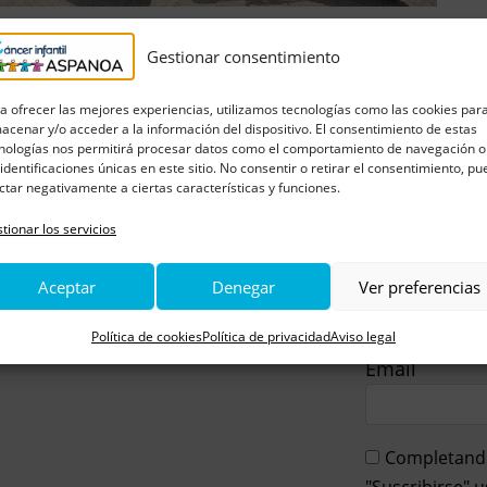
ños y adolescentes con cáncer en las distintas
Gestionar consentimiento
de invertir 200.000 euros para poner en
el cáncer infantil de Aragón
, que busca
a ofrecer las mejores experiencias, utilizamos tecnologías como las cookies par
leucemias y el neuroblastoma, enfermades que
acenar y/o acceder a la información del dispositivo. El consentimiento de estas
tiles. El proyecto, en la que participan seis
nologías nos permitirá procesar datos como el comportamiento de navegación o
rá durante los próximos cinco años y cuenta con
 identificaciones únicas en este sitio. No consentir o retirar el consentimiento, p
ctar negativamente a ciertas características y funciones.
 la Universidad de Zaragoza, alcanzando una
tionar los servicios
Aceptar
Denegar
Ver preferencias
Política de cookies
Política de privacidad
Aviso legal
Email
Completando 
"Suscribirse" 