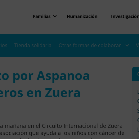
Familias
Humanización
Investigació
rios
Tienda solidaria
Otras formas de colaborar
V
zo por Aspanoa
eros en Zuera
 mañana en el Circuito Internacional de Zuera
asociación que ayuda a los niños con cáncer de