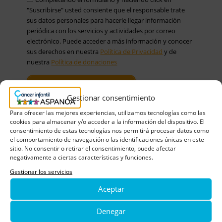
"Suscribirse" usted consiente que el responsable trate
sus datos personales para hacerle llegar información
periódica con los servicios y actividades por correo
electrónico. Puede acceder a más información y conocer
sus derechos en nuestra
Política de Privacidad
y de
nuestra
Política de donaciones
Gestionar consentimiento
Para ofrecer las mejores experiencias, utilizamos tecnologías como las
cookies para almacenar y/o acceder a la información del dispositivo. El
consentimiento de estas tecnologías nos permitirá procesar datos como
el comportamiento de navegación o las identificaciones únicas en este
Noticias relacionadas
sitio. No consentir o retirar el consentimiento, puede afectar
negativamente a ciertas características y funciones.
Gestionar los servicios
Aceptar
Denegar