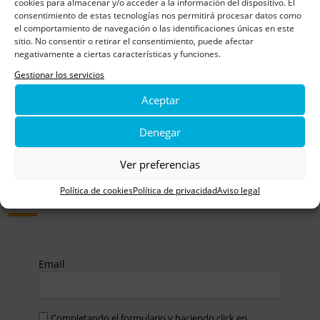
cookies para almacenar y/o acceder a la información del dispositivo. El
TIENDA SOLIDARIA
consentimiento de estas tecnologías nos permitirá procesar datos como
el comportamiento de navegación o las identificaciones únicas en este
sitio. No consentir o retirar el consentimiento, puede afectar
Colabora en la lucha contra el cáncer infantil
negativamente a ciertas características y funciones.
Gestionar los servicios
Aceptar
Denegar
Suscríbete y recibe todas
Ver preferencias
nuestras novedades y eventos
Política de cookies
Política de privacidad
Aviso legal
Email
Completando el formulario y haciendo click en