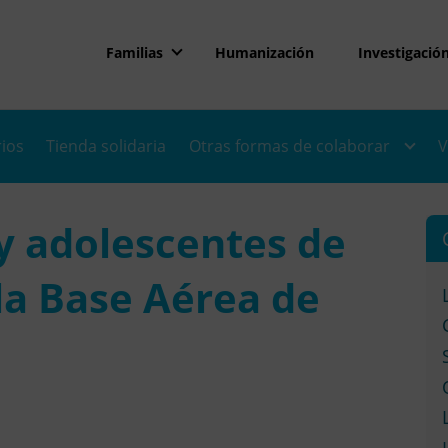
Familias
Humanización
Investigació
rios
Tienda solidaria
Otras formas de colaborar
V
y adolescentes de
la Base Aérea de