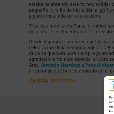
estaba celebrando este torneo solidari
pequeño cursillo de iniciación al golf 
gigante instalado para la ocasión.
Tras esta intensa mañana, los niños ha
después se les ha entregado un regalo 
Desde Aspanoa queremos dar las graci
celebración de la segunda edición del t
duda se quedará para siempre guardad
agradecimiento más especial al Coronel
Área,
Antonio Herráez
; a
Paco Alcázar
y personas que han colaborado en el éxi
GALERÍA DE FOTOS>>
Par
alm
tec
las