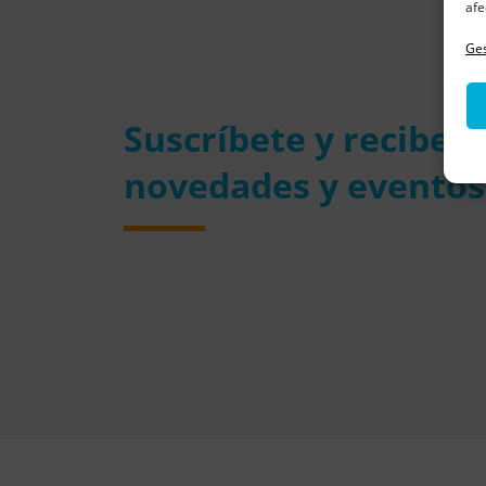
afe
Ges
Suscríbete y recibe 
novedades y eventos