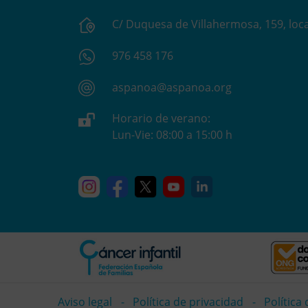
C/ Duquesa de Villahermosa, 159, loca
976 458 176
aspanoa@aspanoa.org
Horario de verano:
Lun-Vie: 08:00 a 15:00 h
Instagram
Facebook
X
YouTube
Linkedin
Aviso legal
Política de privacidad
Política