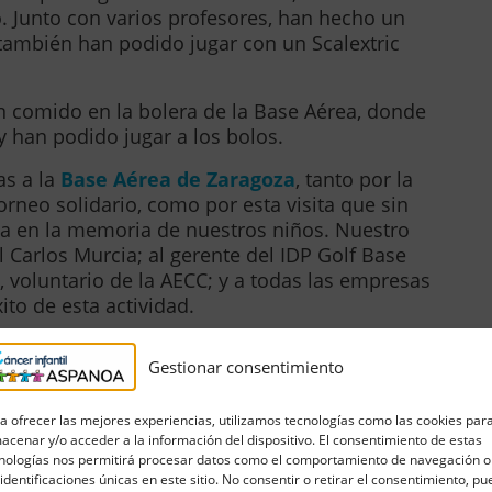
o. Junto con varios profesores, han hecho un
y también han podido jugar con un Scalextric
n comido en la bolera de la Base Aérea, donde
y han podido jugar a los bolos.
as a la
Base Aérea de Zaragoza
, tanto por la
orneo solidario, como por esta visita que sin
a en la memoria de nuestros niños. Nuestro
 Carlos Murcia; al gerente del IDP Golf Base
, voluntario de la AECC; y a todas las empresas
to de esta actividad.
Gestionar consentimiento
a ofrecer las mejores experiencias, utilizamos tecnologías como las cookies par
acenar y/o acceder a la información del dispositivo. El consentimiento de estas
nologías nos permitirá procesar datos como el comportamiento de navegación o
 identificaciones únicas en este sitio. No consentir o retirar el consentimiento, p