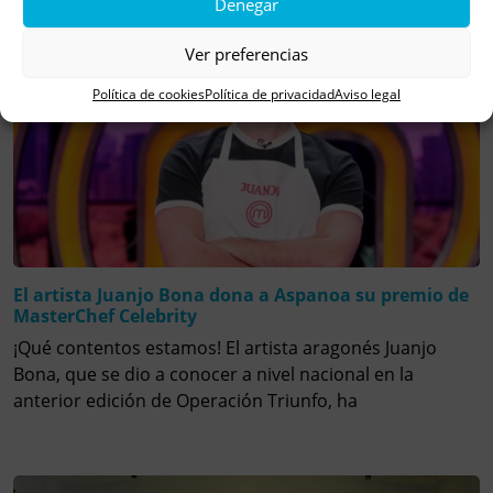
Denegar
Ver preferencias
Política de cookies
Política de privacidad
Aviso legal
El artista Juanjo Bona dona a Aspanoa su premio de
MasterChef Celebrity
¡Qué contentos estamos! El artista aragonés Juanjo
Bona, que se dio a conocer a nivel nacional en la
anterior edición de Operación Triunfo, ha