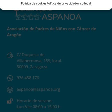
Política de cookies
Política de privacidad
Aviso legal
Asociación de Padres de Niños con Cáncer de
Aragón
C/ Duquesa de
Villahermosa, 159, local.
50009. Zaragoza
976 458 176
aspanoa@aspanoa.org
Horario de verano:
Lun-Vie: 08:00 a 15:00 h