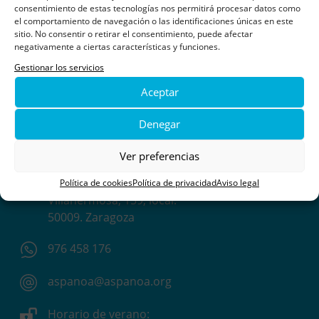
consentimiento de estas tecnologías nos permitirá procesar datos como
el comportamiento de navegación o las identificaciones únicas en este
sitio. No consentir o retirar el consentimiento, puede afectar
negativamente a ciertas características y funciones.
Gestionar los servicios
Aceptar
Asociación de Padres de Niños con Cáncer de
Denegar
Aragón
Ver preferencias
C/ Duquesa de
Política de cookies
Política de privacidad
Aviso legal
Villahermosa, 159, local.
50009. Zaragoza
976 458 176
aspanoa@aspanoa.org
Horario de verano: