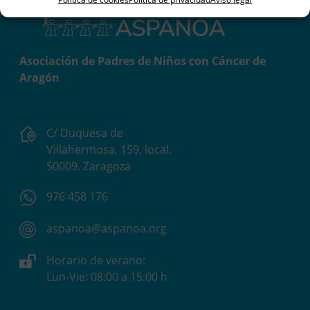
Asociación de Padres de Niños con Cáncer de
Aragón
C/ Duquesa de
Villahermosa, 159, local.
50009. Zaragoza
976 458 176
aspanoa@aspanoa.org
Horario de verano:
Lun-Vie: 08:00 a 15:00 h