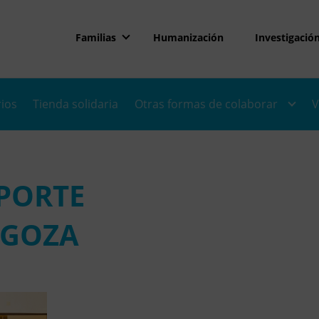
Familias
Humanización
Investigació
rios
Tienda solidaria
Otras formas de colaborar
V
PORTE
AGOZA