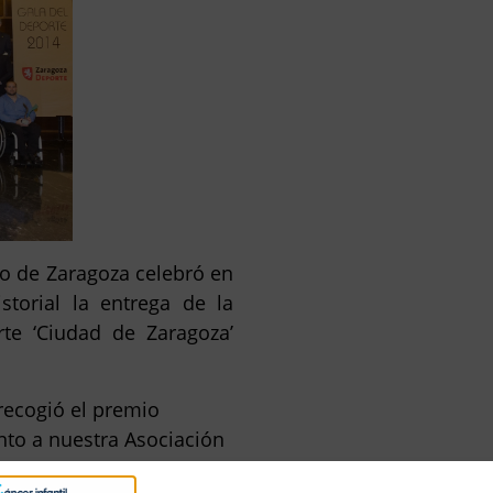
to de Zaragoza celebró en
torial la entrega de la
te ‘Ciudad de Zaragoza’
recogió el premio
nto a nuestra Asociación
tamos un gol al cáncer’