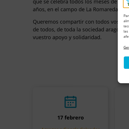
que se celebra todos los meses de nov
años, en el campo de La Romareda.
Par
Queremos compartir con todos vosotro
alm
tec
de todos, de toda la sociedad aragonesa
las
vuestro apoyo y solidaridad.
afe
Ges
17 febrero