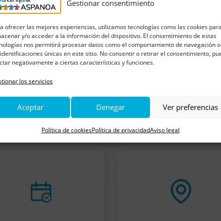
iembre desde hace 20
Gestionar consentimiento
a ofrecer las mejores experiencias, utilizamos tecnologías como las cookies par
s este premio, porque es
acenar y/o acceder a la información del dispositivo. El consentimiento de estas
nologías nos permitirá procesar datos como el comportamiento de navegación o
, y daros las gracias por
 identificaciones únicas en este sitio. No consentir o retirar el consentimiento, p
ctar negativamente a ciertas características y funciones.
tionar los servicios
Aceptar
Denegar
Ver preferencias
Política de cookies
Política de privacidad
Aviso legal