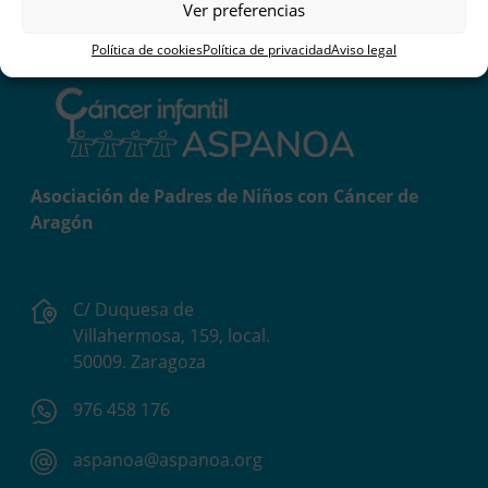
Ver preferencias
Política de cookies
Política de privacidad
Aviso legal
Asociación de Padres de Niños con Cáncer de
Aragón
C/ Duquesa de
Villahermosa, 159, local.
50009. Zaragoza
976 458 176
aspanoa@aspanoa.org