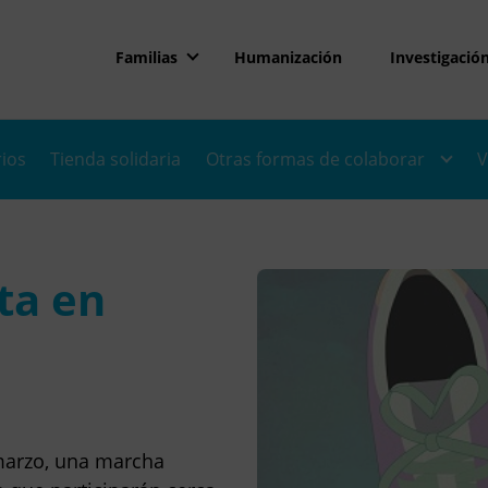
Familias
Humanización
Investigació
rios
Tienda solidaria
Otras formas de colaborar
V
ta en
marzo, una marcha