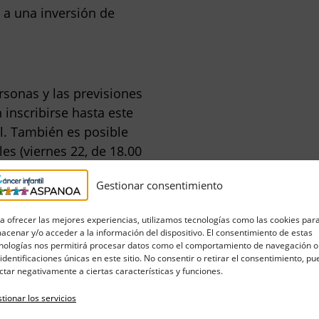
s a una inversión de
sonas y las previsiones
inscribirse hasta este
l. También es posible
es (viernes 22, de 18.00
.30 y de 18.00 a 20.00
Gestionar consentimiento
ingo 24, hasta las 11.00
a ofrecer las mejores experiencias, utilizamos tecnologías como las cookies par
acenar y/o acceder a la información del dispositivo. El consentimiento de estas
(SMP, CASA, MAYOR, DKV,
nologías nos permitirá procesar datos como el comportamiento de navegación o
s se llevarán una bolsa
 identificaciones únicas en este sitio. No consentir o retirar el consentimiento, p
ctar negativamente a ciertas características y funciones.
tionar los servicios
además diferentes