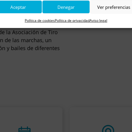
a Dolorosa de Caminreal
y
Aceptar
Denegar
Ver preferencias
 Campo acompañarán las
la familiar.
Política de cookies
Política de privacidad
Aviso legal
de la
Asociación de Tiro
ión de las marchas, un
n y bailes de diferentes