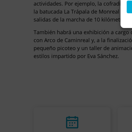
actividades. Por ejemplo, la
cofradía L
la batucada
La Trápala
de Monreal del
salidas de la marcha de 10 kilómetros y 
También habrá una exhibición a cargo 
con Arco de Caminreal
y, a la finalizac
pequeño picoteo y un taller de animació
estilos impartido por
Eva Sánchez
.