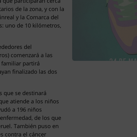
la que participarán cerca
rios de la zona, y con la
nreal y la Comarca del
s
: uno de 10 kilómetros,
rededores del
ros) comenzará a las
 familiar partirá
ayan finalizado las dos
s que se destinará
que atiende a los niños
ayudó a
196 niños
a enfermedad, de los que
Teruel. También puso en
s contra el cáncer