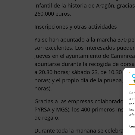
infantil de la historia de Aragón, gracia
260.000 euros.
Inscripciones y otras actividades
Ya se han apuntado a la marcha 370 per
son excelentes. Los interesados pueden 
jueves en el ayuntamiento de Caminrea
apuntarse durante la recogida de dorsal
a 20.30 horas; sábado 23, de 10.30 a 13
horas; y el propio día de la prueba, dom
horas).
Par
alm
Gracias a las empresas colaboradoras 
tec
PYRSA y MGS), los 400 primeros inscrito
las
afe
de regalo.
Ges
Durante toda la mañana se celebrarán 