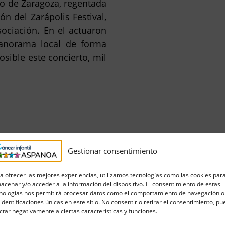
lo de Zaragoza, regentada
n del Zarápolis Festival,
sociación. En el actuaron
anorama local de forma
osible este concierto, mil
Gestionar consentimiento
a ofrecer las mejores experiencias, utilizamos tecnologías como las cookies par
acenar y/o acceder a la información del dispositivo. El consentimiento de estas
nologías nos permitirá procesar datos como el comportamiento de navegación o
 identificaciones únicas en este sitio. No consentir o retirar el consentimiento, p
ctar negativamente a ciertas características y funciones.