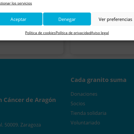
tionar los servicios
Aceptar
Denegar
Ver preferencias
Política de cookies
Política de privacidad
Aviso legal
Cada granito suma
Donaciones
n Cáncer de Aragón
Socios
Tienda solidaria
Voluntariado
l. 50009. Zaragoza