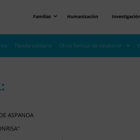
Familias
Humanización
Investigació
rios
Tienda solidaria
Otras formas de colaborar
V
:
 DE ASPANOA
ONRISA"