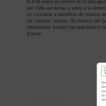
El 4 de enero se celebró en la Sala Apo
por CMA Las Armas y junto a la direcció
un concierto a beneficio de nuestra A
las mejores bandas de música del p
desinteresa. A todos los que hicieron p
gracias.
Par
alm
tec
las
afe