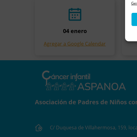
Ges
04 enero
Agregar a Google Calendar
Asociación de Padres de Niños co
C/ Duquesa de Villahermosa, 159, loca