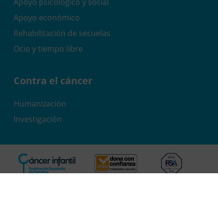
Apoyo psicológico y social
Apoyo económico
Rehabilitación de secuelas
Ocio y tiempo libre
Contra el cáncer
Humanización
Investigación