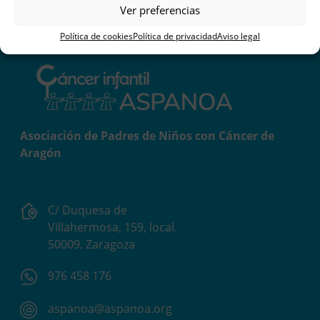
Ver preferencias
Política de cookies
Política de privacidad
Aviso legal
Asociación de Padres de Niños con Cáncer de
Aragón
C/ Duquesa de
Villahermosa, 159, local.
50009. Zaragoza
976 458 176
aspanoa@aspanoa.org