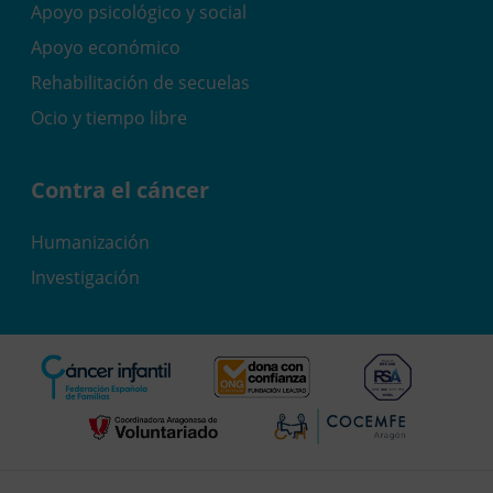
Apoyo psicológico y social
Apoyo económico
Rehabilitación de secuelas
Ocio y tiempo libre
Contra el cáncer
Humanización
Investigación