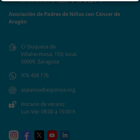
Asociación de Padres de Niños con Cáncer de
Aragón
C/ Duquesa de
Villahermosa, 159, local.
50009. Zaragoza
976 458 176
aspanoa@aspanoa.org
Horario de verano:
Lun-Vie: 08:00 a 15:00 h
Instagram
Facebook
X
YouTube
Linkedin