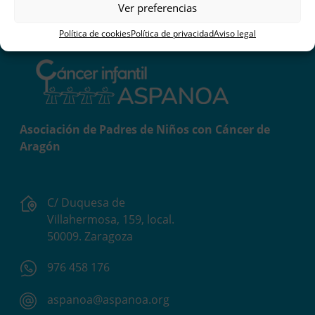
Ver preferencias
Política de cookies
Política de privacidad
Aviso legal
Asociación de Padres de Niños con Cáncer de
Aragón
C/ Duquesa de
Villahermosa, 159, local.
50009. Zaragoza
976 458 176
aspanoa@aspanoa.org