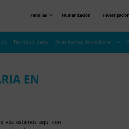
Familias
Humanización
Investigació
rios
Tienda solidaria
Otras formas de colaborar
V
RIA EN
ra vez estamos aquí con