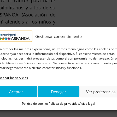
ra el cáncer para hacer
ilbilitanos y a los de su
ASPANOA (Asociación de
) atendéis a los niños y
 lo recaudado lo vamos a
es. YO, como mi marido
Gestionar consentimiento
al, además ahora sí que
nos ojos de padres pues
a ofrecer las mejores experiencias, utilizamos tecnologías como las cookies par
acenar y/o acceder a la información del dispositivo. El consentimiento de estas
a vez, así que mirando a
nologías nos permitirá procesar datos como el comportamiento de navegación o
or ver sonreír a mi hija?"
 identificaciones únicas en este sitio. No consentir o retirar el consentimiento, p
ctar negativamente a ciertas características y funciones.
o a seguir trabajando de
táis haciendo y sabiendo
tionar los servicios
na vez más sonriendo y
Aceptar
Denegar
Ver preferencias
uir trabajando.
Política de cookies
Política de privacidad
Aviso legal