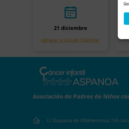
Ges
21 diciembre
in
Agregar a Google Calendar
Asociación de Padres de Niños co
C/ Duquesa de Villahermosa, 159, loca