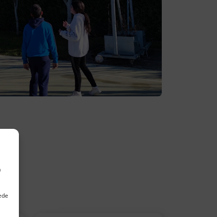
a
uede