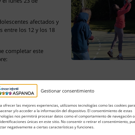
 el lunes 23 de
dolescentes afectados y
s entre
los 12 y los 18
que completar este
bre
:
Gestionar consentimiento
a ofrecer las mejores experiencias, utilizamos tecnologías como las cookies par
acenar y/o acceder a la información del dispositivo. El consentimiento de estas
nologías nos permitirá procesar datos como el comportamiento de navegación o
 identificaciones únicas en este sitio. No consentir o retirar el consentimiento, p
ctar negativamente a ciertas características y funciones.