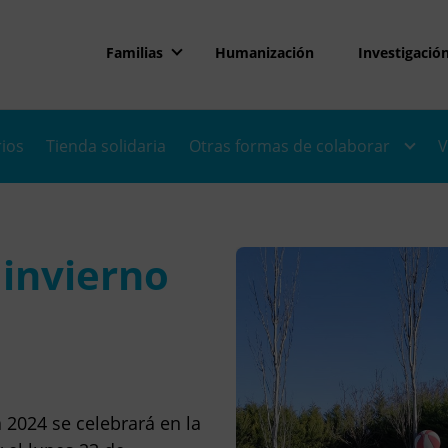
Familias
Humanización
Investigació
rios
Tienda solidaria
Otras formas de colaborar
V
invierno
2024 se celebrará en la