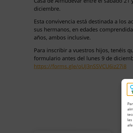
Casa de Almudévar
entre el sábado 21 y
diciembre
.
Esta convivencia está destinada a los
a
sus hermanos
, en edades comprendida
años
, ambos inclusive.
Para inscribir a vuestros hijos, tenéis 
formulario
antes del lunes 9 de diciem
https://forms.gle/oUJ3nSSVCU6iz27i8
Par
alm
tec
las
afe