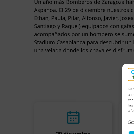
Un año más Bomberos de Zaragoza han
Aspanoa. El 29 de diciembre nuestros ch
Ethan, Paula, Pilar, Alfonso, Javier, Josean,
Santiago y Raquel) equipados con gafas
acompañados por un bombero se sumerg
Stadium Casablanca para descubrir un 
una velada donde los chavales disfrut
Par
alm
tec
las
afe
Ges
29 diciembre