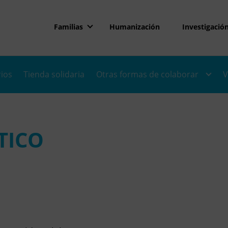
Familias
Humanización
Investigació
rios
Tienda solidaria
Otras formas de colaborar
V
TICO