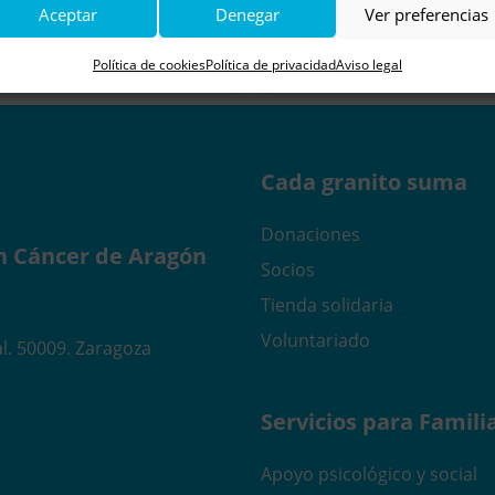
Aceptar
Denegar
Ver preferencias
Política de cookies
Política de privacidad
Aviso legal
Cada granito suma
Donaciones
n Cáncer de Aragón
Socios
Tienda solidaria
Voluntariado
l. 50009. Zaragoza
Servicios para Famili
Apoyo psicológico y social