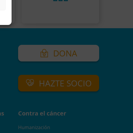
DONA
HAZTE SOCIO
as
Contra el cáncer
Humanización