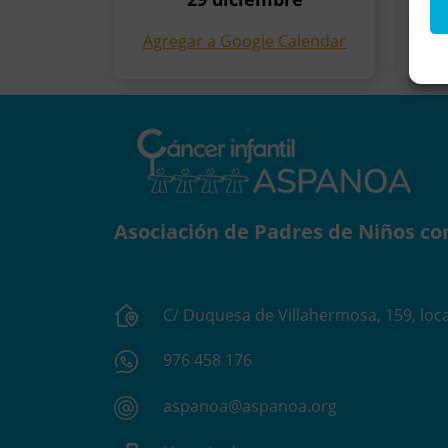
Agregar a Google Calendar
Asociación de Padres de Niños co
C/ Duquesa de Villahermosa, 159, loca
976 458 176
aspanoa@aspanoa.org