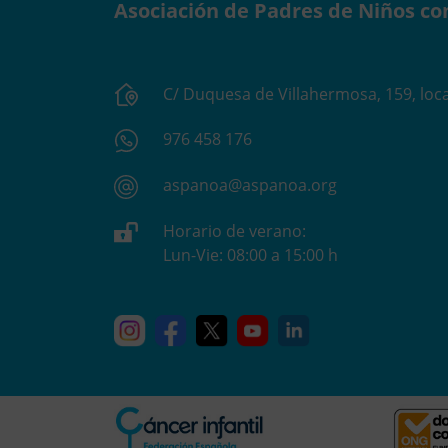
Asociación de Padres de Niños co
C/ Duquesa de Villahermosa, 159, loca
976 458 176
aspanoa@aspanoa.org
Horario de verano:
Lun-Vie: 08:00 a 15:00 h
Instagram
Facebook
X
YouTube
Linkedin