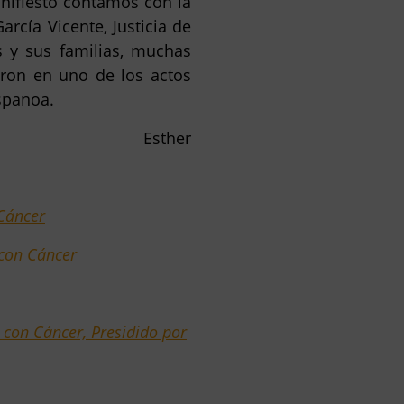
anifiesto contamos con la
rcía Vicente, Justicia de
 y sus familias, muchas
aron en uno de los actos
spanoa.
Esther
 Cáncer
 con Cáncer
o con Cáncer, Presidido por