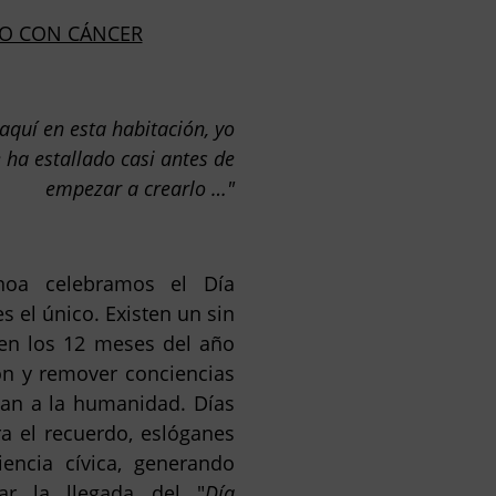
ÑO CON CÁNCER
 aquí en esta habitación, yo
 ha estallado casi antes de
empezar a crearlo …"
oa celebramos el Día
s el único. Existen un sin
s en los 12 meses del año
ión y remover conciencias
an a la humanidad. Días
ra el recuerdo, eslóganes
encia cívica, generando
ar la llegada del "
Día