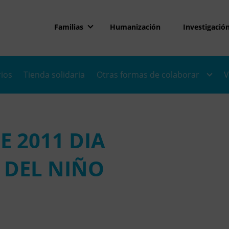
Familias
Humanización
Investigació
rios
Tienda solidaria
Otras formas de colaborar
V
E 2011 DIA
 DEL NIÑO