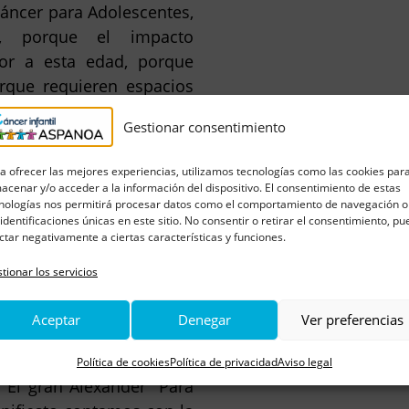
Cáncer para Adolescentes,
as, porque el impacto
or a esta edad, porque
rque requieren espacios
elacionen entre sí para
Gestionar consentimiento
s, sus inquietudes, sus
a ofrecer las mejores experiencias, utilizamos tecnologías como las cookies par
acenar y/o acceder a la información del dispositivo. El consentimiento de estas
nologías nos permitirá procesar datos como el comportamiento de navegación o
 identificaciones únicas en este sitio. No consentir o retirar el consentimiento, p
domingo 13 de febrero y
ctar negativamente a ciertas características y funciones.
e Industria. Presentado
tionar los servicios
usa), periodista de Radio
ta San Nicolas, bajo la
Aceptar
Denegar
Ver preferencias
 Infantil y Juvenil Amici
igido por Isabel Solano y
Política de cookies
Política de privacidad
Aviso legal
"El gran Alexander" Para