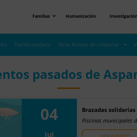
Familias
Humanización
Investigació
rios
Tienda solidaria
Otras formas de colaborar
V
entos pasados de Aspa
04
Brazadas solidarias
Piscinas municipales 
Jul
VER EVENTO