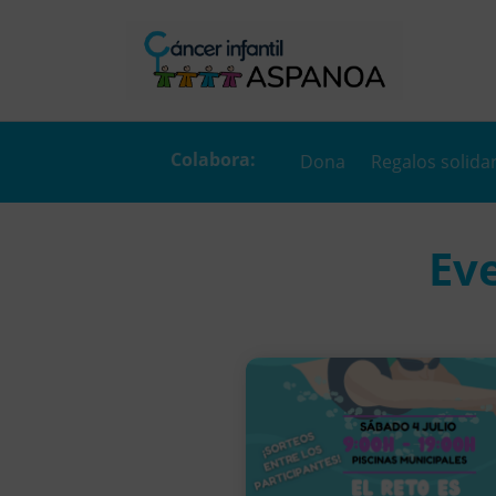
Dona
Regalos solida
Ev