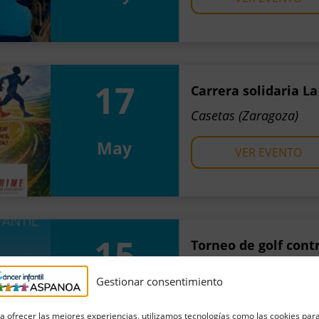
17
Carrera solidaria L
Casetas (Zaragoza)
May
VER EVENTO
15
Torneo de golf contr
2026
Gestionar consentimiento
IDP Base Aérea de Za
May
a ofrecer las mejores experiencias, utilizamos tecnologías como las cookies par