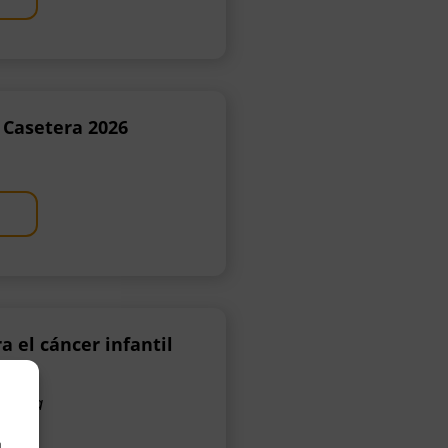
a Casetera 2026
a el cáncer infantil
ragoza
a