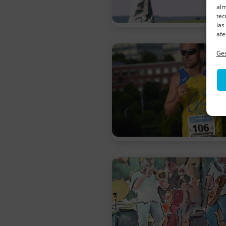
alm
tec
las
afe
Ges