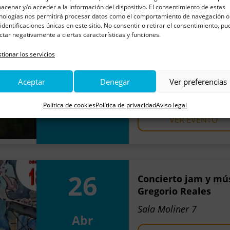
VER EVENTO
acenar y/o acceder a la información del dispositivo. El consentimiento de estas
nologías nos permitirá procesar datos como el comportamiento de navegación o
 identificaciones únicas en este sitio. No consentir o retirar el consentimiento, p
ctar negativamente a ciertas características y funciones.
tionar los servicios
02
100 millas contra el 
de César Gimeno
Aceptar
Denegar
Ver preferencias
Parque Grande José An
May
Política de cookies
Política de privacidad
Aviso legal
VER EVENTO
26
Concierto jam y mú
Gregorio Reales
Sala Moliner 7
Abr