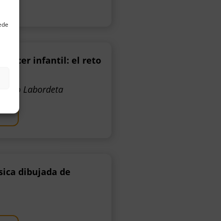
uede
cáncer infantil: el reto
tonio Labordeta
sica dibujada de