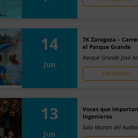
14
7K Zaragoza – Carre
el Parque Grande
Parque Grande José An
Jun
VER EVENTO
13
Voces que importan
Ingenieros
Sala Mozart del Audit
Jun