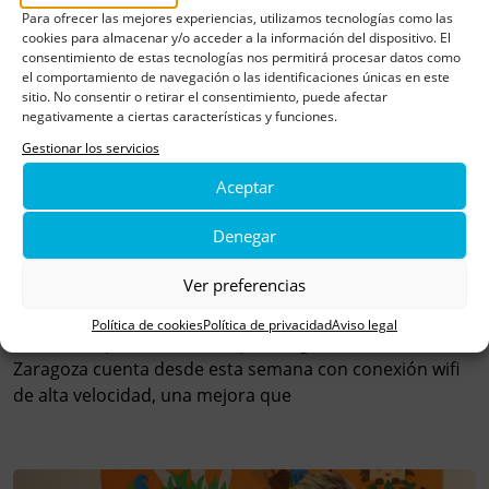
Para ofrecer las mejores experiencias, utilizamos tecnologías como las
cookies para almacenar y/o acceder a la información del dispositivo. El
consentimiento de estas tecnologías nos permitirá procesar datos como
el comportamiento de navegación o las identificaciones únicas en este
sitio. No consentir o retirar el consentimiento, puede afectar
negativamente a ciertas características y funciones.
Gestionar los servicios
Aceptar
Denegar
Ver preferencias
Aspanoa lleva la conexión wifi al Aula Hospitalaria
del Miguel Servet
Política de cookies
Política de privacidad
Aviso legal
El Aula Hospitalaria del Hospital Miguel Servet de
Zaragoza cuenta desde esta semana con conexión wifi
de alta velocidad, una mejora que