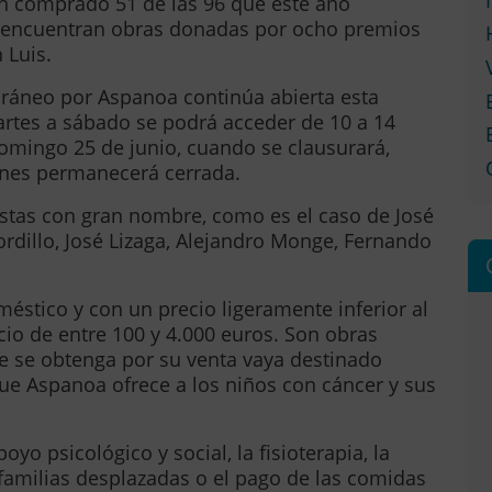
han comprado 51 de las 96 que este año
e encuentran obras donadas por ocho premios
 Luis.
oráneo por Aspanoa continúa abierta esta
rtes a sábado se podrá acceder de 10 a 14
domingo 25 de junio, cuando se clausurará,
unes permanecerá cerrada.
istas con gran nombre, como es el caso de José
rdillo, José Lizaga, Alejandro Monge, Fernando
éstico y con un precio ligeramente inferior al
ecio de entre 100 y 4.000 euros. Son obras
ue se obtenga por su venta vaya destinado
que Aspanoa ofrece a los niños con cáncer y sus
oyo psicológico y social, la fisioterapia, la
 familias desplazadas o el pago de las comidas