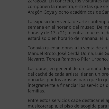
Zaragoza. En concreto, los visitantes 
componen la muestra, entre las que s
Aragón Goya y ocho académicos de San
La exposición y venta de arte contemp
semana en el horario del museo. De ma
horas y de 17 a 21; mientras que este 
estará solo en horario de mañana. El l
Todavía quedan obras a la venta de art
Manuel Broto, José Cerdá Udina, Luis Go
Navarro, Teresa Ramón o Pilar Urbano.
Las obras, en general de un tamaño dom
del caché de cada artista, tienen un pr
donadas por los artistas para que lo q
íntegramente a financiar los servicios 
familias.
Entre estos servicios cabe destacar el ap
musicoterapia, el piso de acogida para