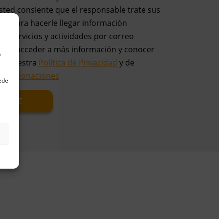
usted consiente que el responsable trate sus
es para hacerle llegar información
os servicios y actividades por correo
uede acceder a más información y conocer
a
en nuestra
Política de Privacidad
y de
ca de donaciones
uede