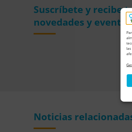
Suscríbete y recibe 
novedades y eventos
Par
alm
tec
las
afe
Ges
Noticias relacionada