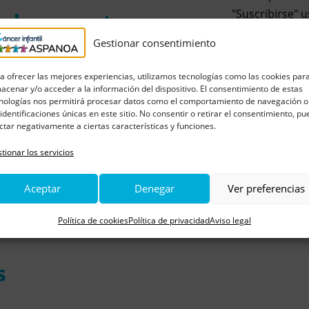
"Suscribirse" 
todas nuestras
datos personal
Gestionar consentimiento
periódica con l
electrónico. P
a ofrecer las mejores experiencias, utilizamos tecnologías como las cookies par
sus derechos 
acenar y/o acceder a la información del dispositivo. El consentimiento de estas
nologías nos permitirá procesar datos como el comportamiento de navegación o
nuestra
Políti
 identificaciones únicas en este sitio. No consentir o retirar el consentimiento, p
ctar negativamente a ciertas características y funciones.
tionar los servicios
Aceptar
Denegar
Ver preferencias
Política de cookies
Política de privacidad
Aviso legal
s